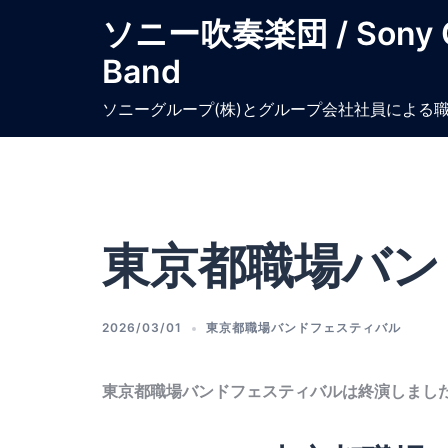
コ
ソニー吹奏楽団 / Sony C
ン
Band
テ
ン
ソニーグループ(株)とグループ会社社員による職
ツ
へ
ス
キ
ッ
プ
東京都職場バン
2026/03/01
東京都職場バンドフェスティバル
東京都職場バンドフェスティバルは終演しまし