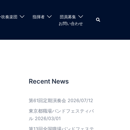
ー吹奏楽団
指揮者
団員募集
検
索
お問い合わせ
Recent News
第61回定期演奏会
2026/07/12
東京都職場バンドフェスティバ
ル
2026/03/01
第13回全国職場バンドフェステ