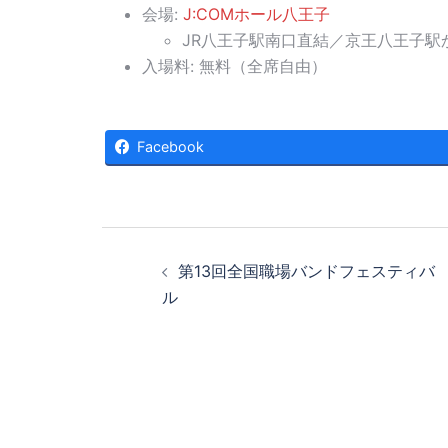
会場:
J:COMホール八王子
JR八王子駅南口直結／京王八王子駅
入場料: 無料（全席自由）
Facebook
投
第13回全国職場バンドフェスティバ
稿
ル
ナ
ビ