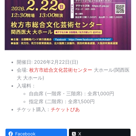
開催日: 2026年2月22日(日)
会場:
枚方市総合文化芸術センター
大ホール(関西医
大 大ホール)
入場料：
自由席 (一階席・三階席)：全席1,000円
指定席 (二階席)：全席1,500円
チケット購入：
チケットぴあ
Facebook
X