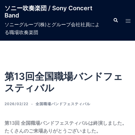
コ
ソニー吹奏楽団 / Sony Concert
ン
Band
テ
検
ト
索
ソニーグループ(株)とグループ会社社員によ
ン
グ
る職場吹奏楽団​
ツ
ル
へ
メ
ス
ニ
キ
ュ
ッ
ー
第13回全国職場バンドフェ
プ
スティバル
2026/02/22
全国職場バンドフェスティバル
第13回 全国職場バンドフェスティバルは終演しました。
たくさんのご来場ありがとうございました。