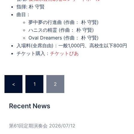
指揮: 朴 守賢
曲目：
夢中夢の行進曲 (作曲： 朴 守賢)
ハニスの精霊 (作曲： 朴 守賢)
Oval Dreamers (作曲： 朴 守賢)
入場料(全席自由)：一般1,000円、高校生以下800円
チケット購入：
チケットぴあ
投
<
1
2
稿
の
ペ
Recent News
ー
ジ
第61回定期演奏会
2026/07/12
送