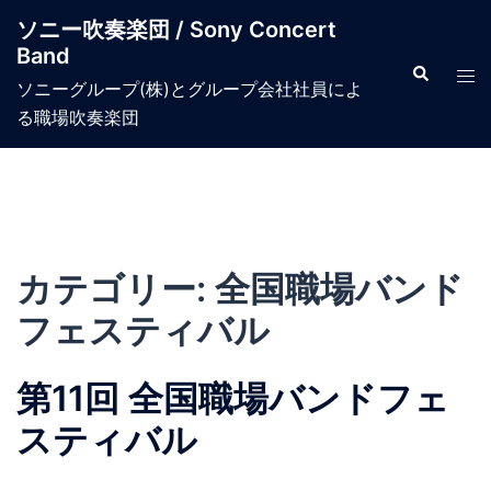
コ
ソニー吹奏楽団 / Sony Concert
ン
Band
テ
検
ト
索
ソニーグループ(株)とグループ会社社員によ
ン
グ
る職場吹奏楽団​
ツ
ル
へ
メ
ス
ニ
キ
ュ
ッ
ー
プ
カテゴリー:
全国職場バンド
フェスティバル
第11回 全国職場バンドフェ
スティバル