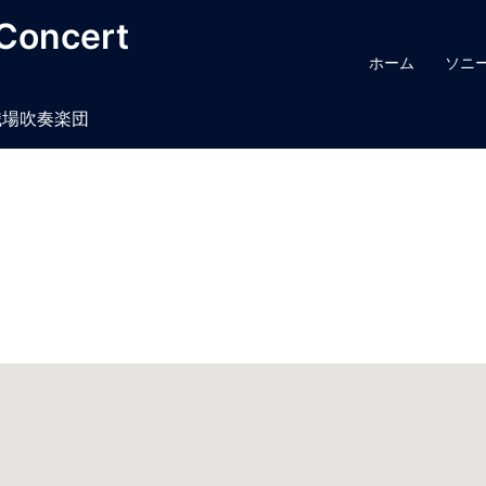
oncert
ホーム
ソニ
場吹奏楽団​